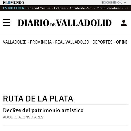
EDICIONES CyL
ES NOTICIA
Especial Cecilia
Eclipse
Accidente Perú
Motín Zambrana
Ca
Menú
VALLADOLID
PROVINCIA
REAL VALLADOLID
DEPORTES
OPINIÓ
RUTA DE LA PLATA
Declive del patrimonio artístico
ADOLFO ALONSO ARES