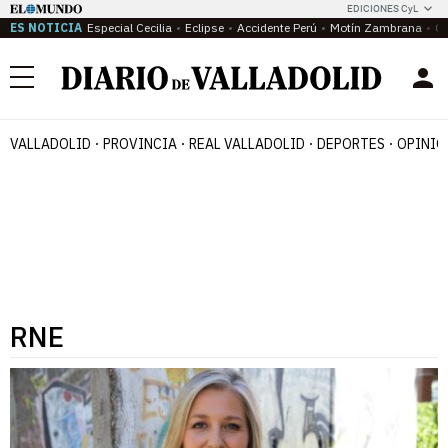
EDICIONES CyL
ES NOTICIA
Especial Cecilia
Eclipse
Accidente Perú
Motín Zambrana
Ca
Menú
VALLADOLID
PROVINCIA
REAL VALLADOLID
DEPORTES
OPINIÓ
RNE