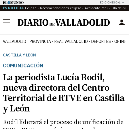
EDICIONES CyL
ES NOTICIA
Eclipse
Recomendaciones eclipse
Accidente Perú
Ola de calo
Menú
VALLADOLID
PROVINCIA
REAL VALLADOLID
DEPORTES
OPINIÓ
CASTILLA Y LEÓN
COMUNICACIÓN
La periodista Lucía Rodil,
nueva directora del Centro
Territorial de RTVE en Castilla
y León
Rodil liderará el proceso de unificación de