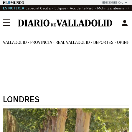
EDICIONES CyL
ES NOTICIA
Especial Cecilia
Eclipse
Accidente Perú
Motín Zambrana
Ca
Menú
VALLADOLID
PROVINCIA
REAL VALLADOLID
DEPORTES
OPINIÓ
LONDRES