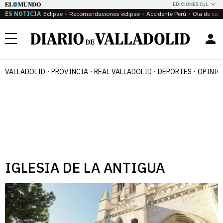
EDICIONES CyL
ES NOTICIA
Eclipse
Recomendaciones eclipse
Accidente Perú
Ola de calo
Menú
VALLADOLID
PROVINCIA
REAL VALLADOLID
DEPORTES
OPINIÓ
IGLESIA DE LA ANTIGUA