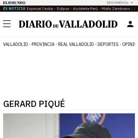
EDICIONES CyL
ES NOTICIA
Especial Cecilia
Eclipse
Accidente Perú
Motín Zambrana
Ca
Menú
VALLADOLID
PROVINCIA
REAL VALLADOLID
DEPORTES
OPINIÓ
GERARD PIQUÉ