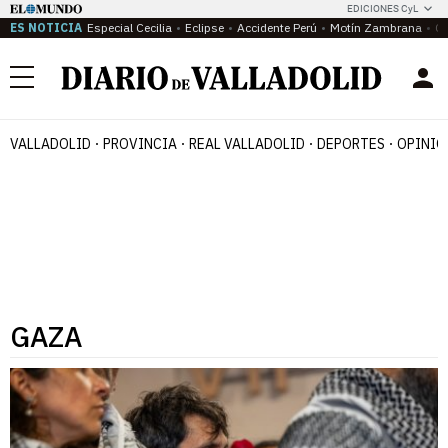
EDICIONES CyL
ES NOTICIA
Especial Cecilia
Eclipse
Accidente Perú
Motín Zambrana
Ca
Menú
VALLADOLID
PROVINCIA
REAL VALLADOLID
DEPORTES
OPINIÓ
GAZA