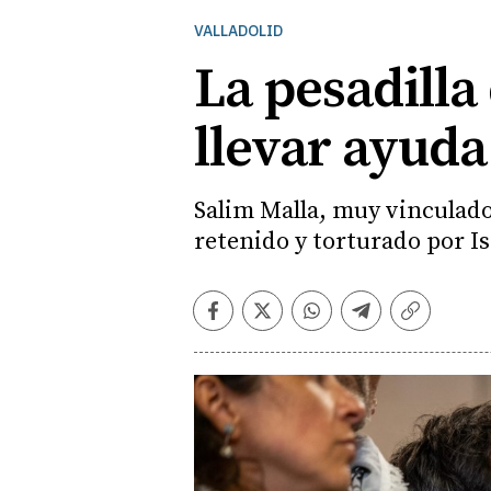
VALLADOLID
La pesadilla 
llevar ayuda
Salim Malla, muy vinculado 
retenido y torturado por Is
Facebook
Twitter
Whatsapp
Telegram
Copiar
enlace