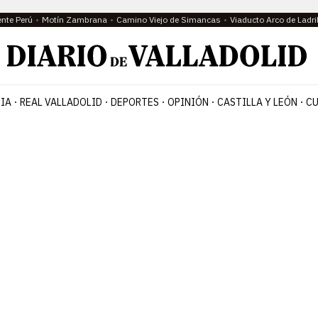
ente Perú
Motín Zambrana
Camino Viejo de Simancas
Viaducto Arco de Ladri
IA
REAL VALLADOLID
DEPORTES
OPINIÓN
CASTILLA Y LEÓN
CU