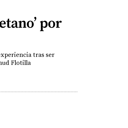
letano’ por
experiencia tras ser
mud Flotilla