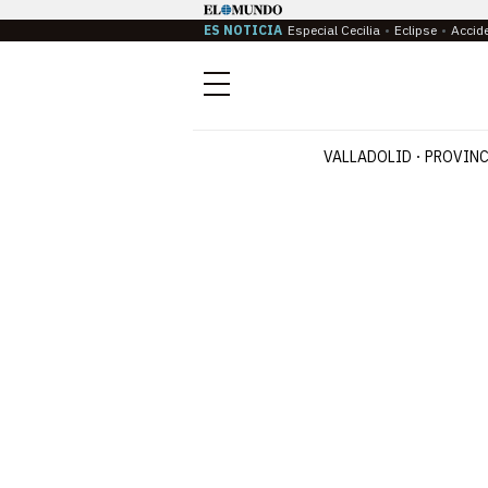
ES NOTICIA
Especial Cecilia
Eclipse
Accid
Menú
VALLADOLID
PROVINC