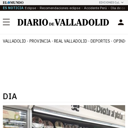
EDICIONES CyL
ES NOTICIA
Eclipse
Recomendaciones eclipse
Accidente Perú
Ola de calo
Menú
VALLADOLID
PROVINCIA
REAL VALLADOLID
DEPORTES
OPINIÓ
DIA