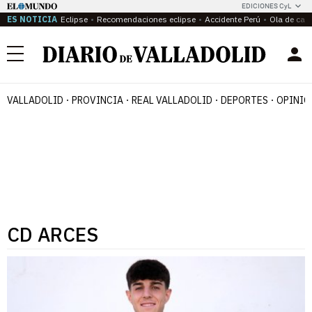
EDICIONES CyL
ES NOTICIA
Eclipse
Recomendaciones eclipse
Accidente Perú
Ola de calo
Menú
VALLADOLID
PROVINCIA
REAL VALLADOLID
DEPORTES
OPINIÓ
CD ARCES