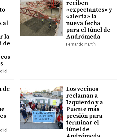
reciben
to
«expectantes» y
«alerta» la
 al
nueva fecha
para el túnel de
r la
Andrómeda
d de
Fernando Martín
peos
as
olid
n de
Los vecinos
reclaman a
Izquierdo y a
se
Puente más
les
presión para
terminar el
túnel de
olid
Andrómeda