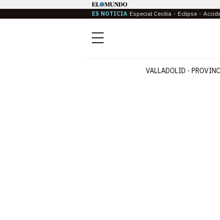
ES NOTICIA
Especial Cecilia
Eclipse
Accid
Menú
VALLADOLID
PROVINC