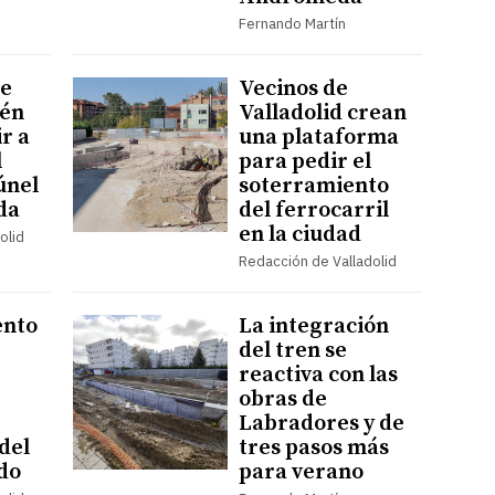
Fernando Martín
de
Vecinos de
lén
Valladolid crean
ir a
una plataforma
l
para pedir el
únel
soterramiento
da
del ferrocarril
en la ciudad
olid
Redacción de Valladolid
ento
La integración
del tren se
reactiva con las
obras de
Labradores y de
del
tres pasos más
do
para verano