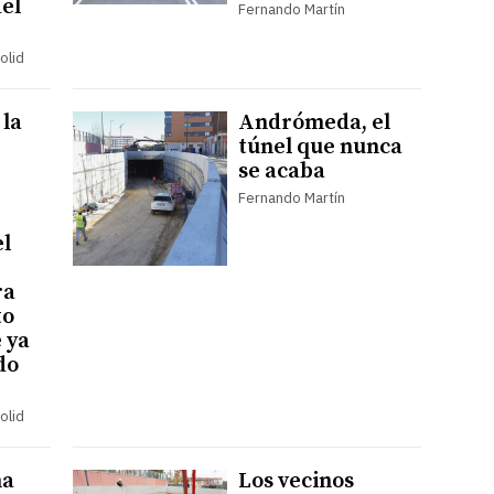
del
Fernando Martín
olid
 la
Andrómeda, el
túnel que nunca
se acaba
Fernando Martín
el
ra
to
 ya
do
olid
ma
Los vecinos