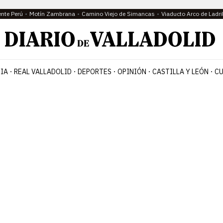
ente Perú
Motín Zambrana
Camino Viejo de Simancas
Viaducto Arco de Ladri
IA
REAL VALLADOLID
DEPORTES
OPINIÓN
CASTILLA Y LEÓN
CU