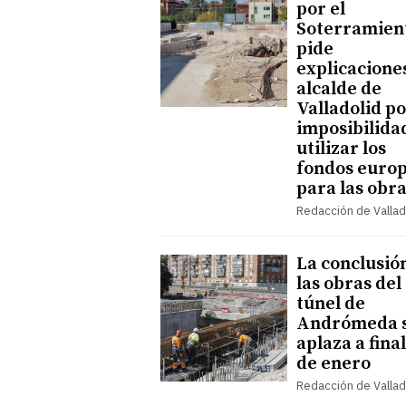
por el
Soterramien
pide
explicaciones
alcalde de
Valladolid po
imposibilida
utilizar los
fondos euro
para las obr
Redacción de Vallad
La conclusió
las obras del
túnel de
Andrómeda 
aplaza a fina
de enero
Redacción de Vallad