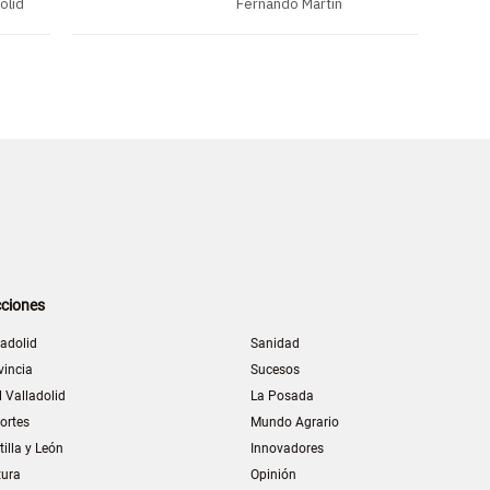
olid
Fernando Martín
ciones
ladolid
Sanidad
vincia
Sucesos
l Valladolid
La Posada
ortes
Mundo Agrario
tilla y León
Innovadores
tura
Opinión