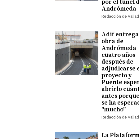
por el túnel 
Andrómeda
Redacción de Vallad
Adif entrega
obra de
Andrómeda
cuatro años
después de
adjudicarse 
proyecto y
Puente espe
abrirlo cuan
antes porque
se ha espera
"mucho"
Redacción de Vallad
La Platafor