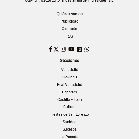
Copyright ©2026 Editorial Castellana de Impresiones, S.L.
Quiénes somos
Publicidad
Contacto
RSS
Facebook
Twitter
Instagram
YouTube
Dailymotion
WhatsApp
Secciones
Valladolid
Provincia
Real Valladolid
Deportes
Castilla y León
Cultura
Fiestas de San Lorenzo
Sanidad
Sucesos
La Posada