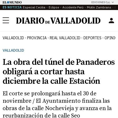
EDICIONES CyL
ES NOTICIA
Especial Cecilia
Eclipse
Accidente Perú
Motín Zambrana
Ca
Menú
VALLADOLID
PROVINCIA
REAL VALLADOLID
DEPORTES
OPINIÓ
VALLADOLID
La obra del túnel de Panaderos
obligará a cortar hasta
diciembre la calle Estación
El corte se prolongará hasta el 30 de
noviembre / El Ayuntamiento finaliza las
obras de la calle Nochevieja y avanza en la
reurbanización de la calle Seo