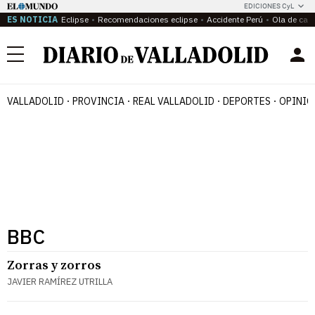
EDICIONES CyL
ES NOTICIA
Eclipse
Recomendaciones eclipse
Accidente Perú
Ola de calo
Menú
VALLADOLID
PROVINCIA
REAL VALLADOLID
DEPORTES
OPINIÓ
BBC
Zorras y zorros
JAVIER RAMÍREZ UTRILLA