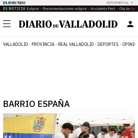
EDICIONES CyL
ES NOTICIA
Eclipse
Recomendaciones eclipse
Accidente Perú
Ola de calo
Menú
VALLADOLID
PROVINCIA
REAL VALLADOLID
DEPORTES
OPINIÓ
BARRIO ESPAÑA