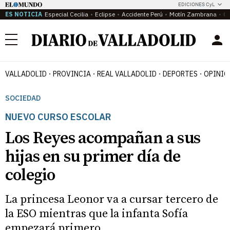
EDICIONES CyL
ES NOTICIA
Especial Cecilia
Eclipse
Accidente Perú
Motín Zambrana
Ca
Menú
VALLADOLID
PROVINCIA
REAL VALLADOLID
DEPORTES
OPINIÓ
SOCIEDAD
NUEVO CURSO ESCOLAR
Los Reyes acompañan a sus
hijas en su primer día de
colegio
La princesa Leonor va a cursar tercero de
la ESO mientras que la infanta Sofía
empezará primero