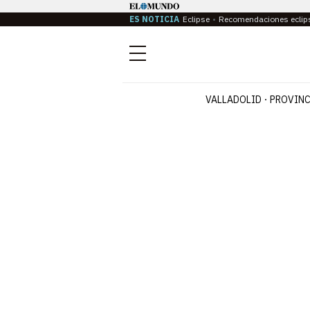
ES NOTICIA
Eclipse
Recomendaciones eclip
Menú
VALLADOLID
PROVINC