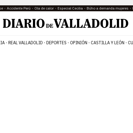
se
Accidente Perú
Ola de calor
Especial Cecilia
Búho a demanda mujeres
IA
REAL VALLADOLID
DEPORTES
OPINIÓN
CASTILLA Y LEÓN
CU