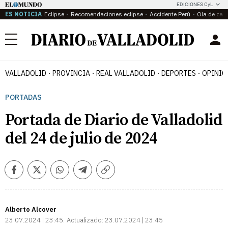
EDICIONES CyL
ES NOTICIA
Eclipse
Recomendaciones eclipse
Accidente Perú
Ola de calo
Menú
VALLADOLID
PROVINCIA
REAL VALLADOLID
DEPORTES
OPINIÓ
PORTADAS
Portada de Diario de Valladolid
del 24 de julio de 2024
Facebook
Twitter
Whatsapp
Telegram
Copiar
enlace
Alberto Alcover
23.07.2024 | 23:45
Actualizado:
23.07.2024 | 23:45