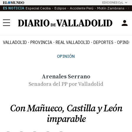
EDICIONES CyL
ES NOTICIA
Especial Cecilia
Eclipse
Accidente Perú
Motín Zambrana
Ca
Menú
VALLADOLID
PROVINCIA
REAL VALLADOLID
DEPORTES
OPINIÓ
OPINIÓN
Arenales Serrano
Senadora del PP por Valladolid
Con Mañueco, Castilla y León
imparable