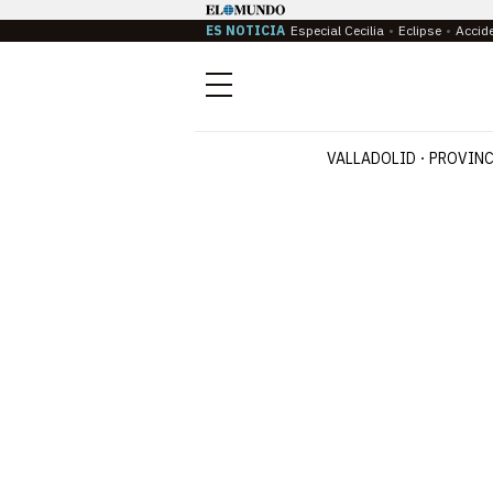
ES NOTICIA
Especial Cecilia
Eclipse
Accid
Menú
VALLADOLID
PROVINC