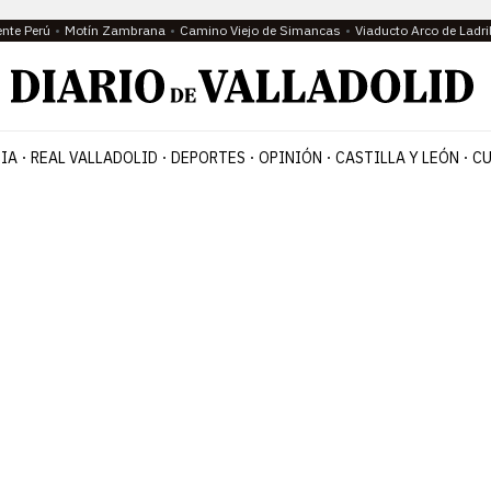
ente Perú
Motín Zambrana
Camino Viejo de Simancas
Viaducto Arco de Ladri
IA
REAL VALLADOLID
DEPORTES
OPINIÓN
CASTILLA Y LEÓN
CU