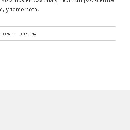
e votamos en Castilla y León: un pacto entre
s, y tome nota.
CTORALES
PALESTINA