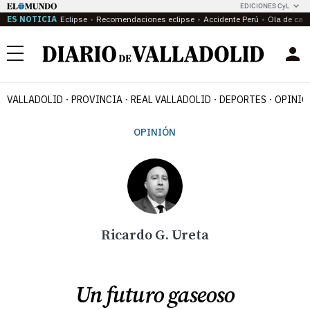
EDICIONES CyL
ES NOTICIA
Eclipse
Recomendaciones eclipse
Accidente Perú
Ola de calo
Menú
VALLADOLID
PROVINCIA
REAL VALLADOLID
DEPORTES
OPINIÓ
OPINIÓN
Ricardo G. Ureta
Un futuro gaseoso