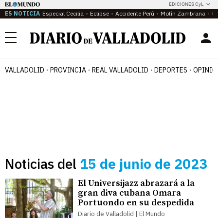
EDICIONES CyL
ES NOTICIA
Especial Cecilia
Eclipse
Accidente Perú
Motín Zambrana
Ca
Menú
VALLADOLID
PROVINCIA
REAL VALLADOLID
DEPORTES
OPINIÓ
Noticias del
15 de junio de 2023
El Universijazz abrazará a la
gran diva cubana Omara
Portuondo en su despedida
Diario de Valladolid | El Mundo