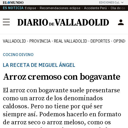
EDICIONES CyL
ES NOTICIA
Eclipse
Recomendaciones eclipse
Accidente Perú
Ola de calo
Menú
VALLADOLID
PROVINCIA
REAL VALLADOLID
DEPORTES
OPINIÓ
COCINO DIVINO
LA RECETA DE MIGUEL ÁNGEL
Arroz cremoso con bogavante
El arroz con bogavante suele presentarse
como un arroz de los denominados
caldosos. Pero no tiene por qué ser
siempre así. Podemos hacerlo en formato
de arroz seco o arroz meloso, como os