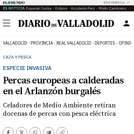
EDICIONES CyL
ES NOTICIA
Especial Cecilia
Eclipse
Accidente Perú
Motín Zambrana
Ca
Menú
VALLADOLID
PROVINCIA
REAL VALLADOLID
DEPORTES
OPINIÓ
CAZA Y PESCA
ESPECIE INVASIVA
Percas europeas a calderadas
en el Arlanzón burgalés
Celadores de Medio Ambiente retiran
docenas de percas con pesca eléctrica