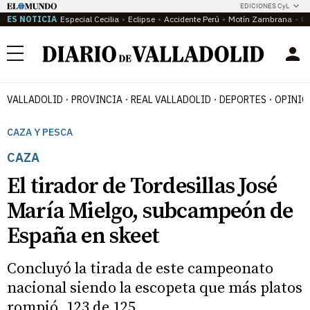
EDICIONES CyL
ES NOTICIA
Especial Cecilia
Eclipse
Accidente Perú
Motín Zambrana
Ca
Menú
VALLADOLID
PROVINCIA
REAL VALLADOLID
DEPORTES
OPINIÓ
CAZA Y PESCA
CAZA
El tirador de Tordesillas José
María Mielgo, subcampeón de
España en skeet
Concluyó la tirada de este campeonato
nacional siendo la escopeta que más platos
rompió, 123 de 125