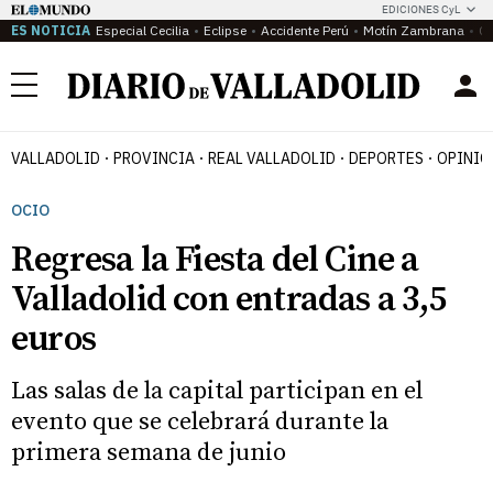
EDICIONES CyL
ES NOTICIA
Especial Cecilia
Eclipse
Accidente Perú
Motín Zambrana
Ca
Menú
VALLADOLID
PROVINCIA
REAL VALLADOLID
DEPORTES
OPINIÓ
OCIO
Regresa la Fiesta del Cine a
Valladolid con entradas a 3,5
euros
Las salas de la capital participan en el
evento que se celebrará durante la
primera semana de junio