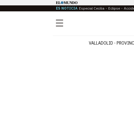
ES NOTICIA
Especial Cecilia
Eclipse
Accid
Menú
VALLADOLID
PROVINC