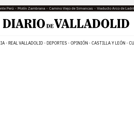
ente Perú
Motín Zambrana
Camino Viejo de Simancas
Viaducto Arco de Ladri
IA
REAL VALLADOLID
DEPORTES
OPINIÓN
CASTILLA Y LEÓN
CU