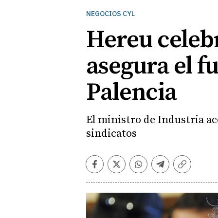
NEGOCIOS CYL
Hereu celebr
asegura el fu
Palencia
El ministro de Industria ac
sindicatos
Facebook
Twitter
Whatsapp
Telegram
Copiar
enlace