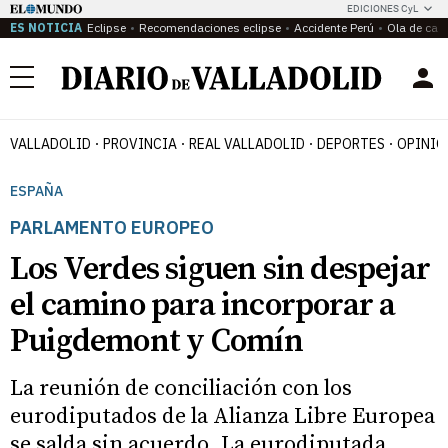
EDICIONES CyL
ES NOTICIA
Eclipse
Recomendaciones eclipse
Accidente Perú
Ola de calo
Menú
VALLADOLID
PROVINCIA
REAL VALLADOLID
DEPORTES
OPINIÓ
ESPAÑA
PARLAMENTO EUROPEO
Los Verdes siguen sin despejar
el camino para incorporar a
Puigdemont y Comín
La reunión de conciliación con los
eurodiputados de la Alianza Libre Europea
se salda sin acuerdo. La eurodiputada