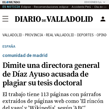
EDICIONES CyL
ES NOTICIA
Eclipse
Recomendaciones eclipse
Accidente Perú
Ola de calo
Menú
VALLADOLID
PROVINCIA
REAL VALLADOLID
DEPORTES
OPINIÓ
ESPAÑA
comunidad de madrid
Dimite una directora general
de Díaz Ayuso acusada de
plagiar su tesis doctoral
El trabajo tiene 113 páginas con párrafos
extraídos de páginas web como 'El rincón
del vago' y 'Wikipedia', según 'ABC'