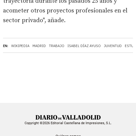
trayectoria durante los pasados 25 años y
acometer otros proyectos profesionales en el
sector privado", añade.
EN:
WIKIPEDIA
MADRID
TRABAJO
ISABEL DÍAZ AYUSO
JUVENTUD
ESTUD
Copyright ©2026 Editorial Castellana de Impresiones, S.L.