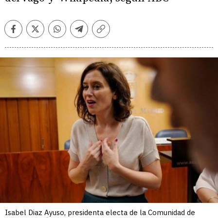
Facebook
Twitter
Whatsapp
Telegram
Copiar
enlace
Isabel Diaz Ayuso, presidenta electa de la Comunidad de