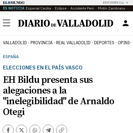
EDICIONES CyL
ES NOTICIA
Especial Cecilia
Eclipse
Accidente Perú
Motín Zambrana
Ca
Menú
VALLADOLID
PROVINCIA
REAL VALLADOLID
DEPORTES
OPINIÓ
ESPAÑA
ELECCIONES EN EL PAÍS VASCO
EH Bildu presenta sus
alegaciones a la
"inelegibilidad" de Arnaldo
Otegi
Facebook
Twitter
Whatsapp
Telegram
Copiar