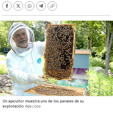
Facebook
Twitter
Whatsapp
Telegram
Copiar
enlace
Un apicultor muestra uno de los panales de su
explotación.
PQS / CCO