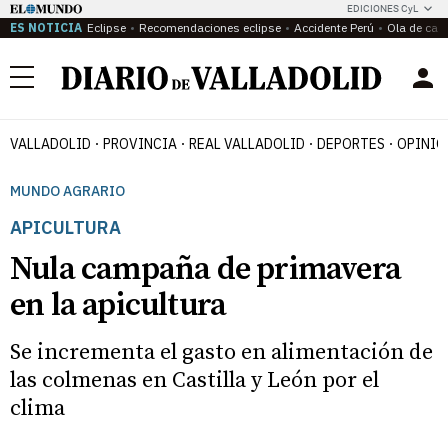
EDICIONES CyL
ES NOTICIA
Eclipse
Recomendaciones eclipse
Accidente Perú
Ola de calo
Menú
VALLADOLID
PROVINCIA
REAL VALLADOLID
DEPORTES
OPINIÓ
MUNDO AGRARIO
APICULTURA
Nula campaña de primavera
en la apicultura
Se incrementa el gasto en alimentación de
las colmenas en Castilla y León por el
clima