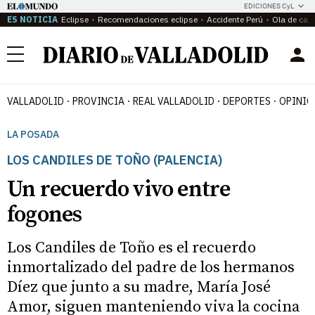
EDICIONES CyL
ES NOTICIA
Eclipse
Recomendaciones eclipse
Accidente Perú
Ola de calo
Menú
VALLADOLID
PROVINCIA
REAL VALLADOLID
DEPORTES
OPINIÓ
LA POSADA
LOS CANDILES DE TOÑO (PALENCIA)
Un recuerdo vivo entre
fogones
Los Candiles de Toño es el recuerdo
inmortalizado del padre de los hermanos
Díez que junto a su madre, María José
Amor, siguen manteniendo viva la cocina