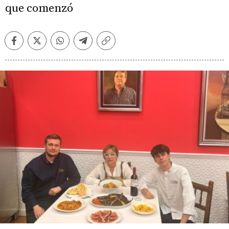
que comenzó
Facebook
Twitter
Whatsapp
Telegram
Copiar
enlace