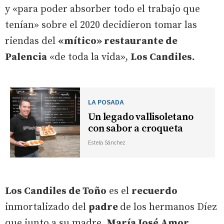
y «para poder absorber todo el trabajo que
tenían» sobre el 2020 decidieron tomar las
riendas del
«mítico» restaurante de
Palencia
«de toda la vida»,
Los Candiles.
LA POSADA
Un legado vallisoletano
con sabor a croqueta
Estela Sánchez
Los Candiles de Toño
es el
recuerdo
inmortalizado del
padre
de los hermanos Díez
que junto a su madre,
María José Amor,