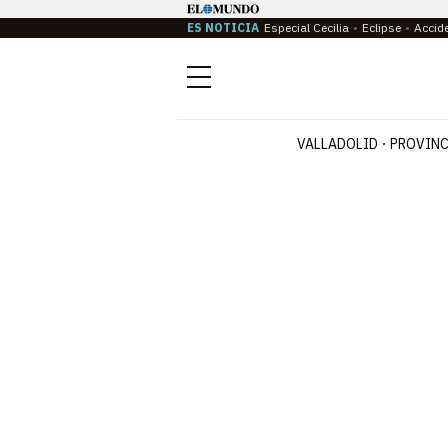
ES NOTICIA
Especial Cecilia
Eclipse
Accid
Menú
VALLADOLID
PROVINC