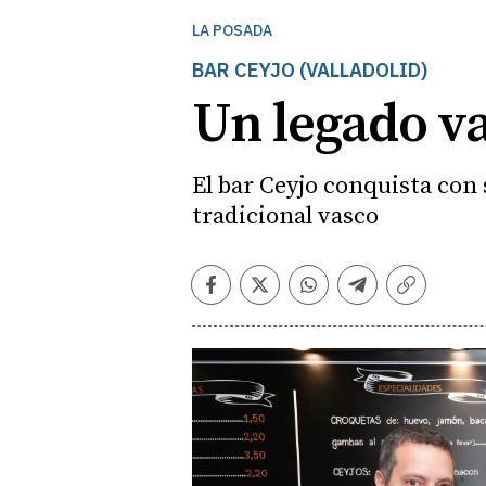
LA POSADA
BAR CEYJO (VALLADOLID)
Un legado va
El bar Ceyjo conquista con 
tradicional vasco
Facebook
Twitter
Whatsapp
Telegram
Copiar
enlace