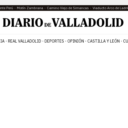
ente Perú
Motín Zambrana
Camino Viejo de Simancas
Viaducto Arco de Ladri
IA
REAL VALLADOLID
DEPORTES
OPINIÓN
CASTILLA Y LEÓN
CU