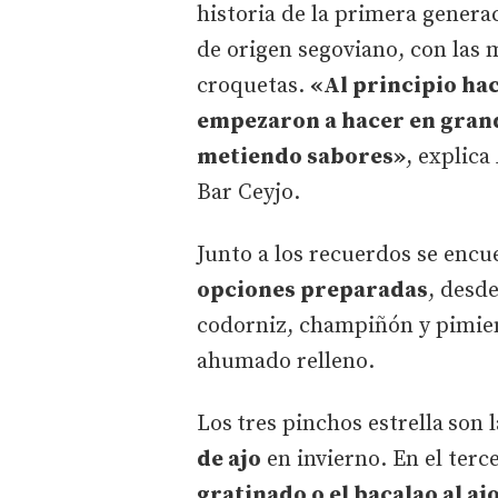
historia de la primera genera
de origen segoviano, con las 
croquetas.
«Al principio ha
empezaron a hacer en grand
metiendo sabores»
, explic
Bar Ceyjo.
Junto a los recuerdos se encu
opciones preparadas
, desde
codorniz, champiñón y pimien
ahumado relleno.
Los
tres pinchos estrella
son 
de ajo
en invierno. En el terc
gratinado o el bacalao al aj