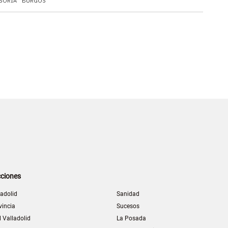
SORIA
BURGOS
ciones
ladolid
Sanidad
vincia
Sucesos
l Valladolid
La Posada