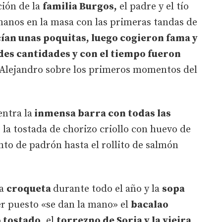
ción de la
familia Burgos,
el padre y el tío
manos en la masa con las primeras tandas de
cían unas poquitas, luego cogieron fama y
es cantidades y con el tiempo fueron
a Alejandro sobre los primeros momentos del
entra la
inmensa barra con todas las
 la tostada de chorizo criollo con huevo de
to de padrón hasta el rollito de salmón
la
croqueta
durante todo el año y la
sopa
er puesto «se dan la mano» el
bacalao
o tostado
, el
torrezno de Soria y la vieira