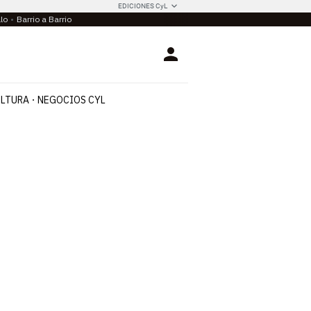
EDICIONES CyL
llo
Barrio a Barrio
Login
LTURA
NEGOCIOS CYL