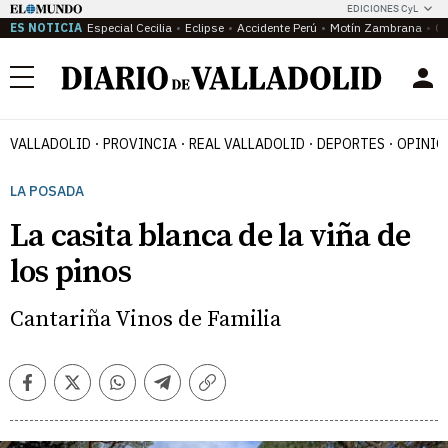
EDICIONES CyL
ES NOTICIA
Especial Cecilia
Eclipse
Accidente Perú
Motín Zambrana
Ca
Menú
VALLADOLID
PROVINCIA
REAL VALLADOLID
DEPORTES
OPINIÓ
LA POSADA
La casita blanca de la viña de
los pinos
Cantariña Vinos de Familia
Facebook
Twitter
Whatsapp
Telegram
Copiar
enlace