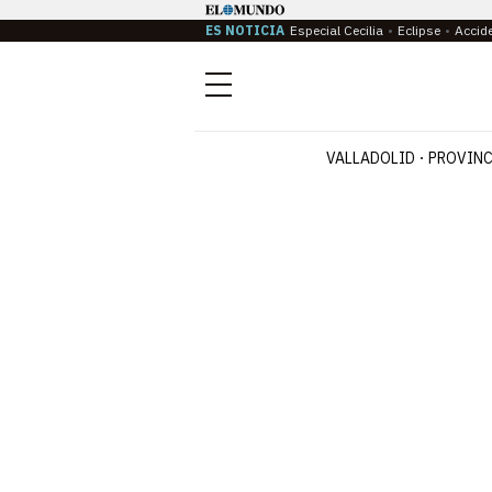
ES NOTICIA
Especial Cecilia
Eclipse
Accid
Menú
VALLADOLID
PROVINC