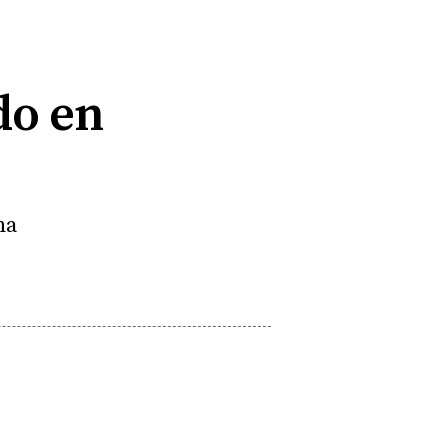
do en
na