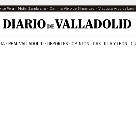
ente Perú
Motín Zambrana
Camino Viejo de Simancas
Viaducto Arco de Ladri
IA
REAL VALLADOLID
DEPORTES
OPINIÓN
CASTILLA Y LEÓN
CU