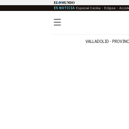
ES NOTICIA
Especial Cecilia
Eclipse
Accid
Menú
VALLADOLID
PROVINC