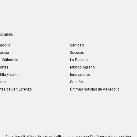
ciones
ladolid
Sanidad
vincia
Sucesos
l Valladolid
La Posada
ortes
Mundo Agrario
tilla y León
Innovadores
tura
Opinión
stas de San Lorenzo
Últimas noticias de Valladolid
Aviso legal
Política de privacidad
Política de cookies
Configuración de cookies