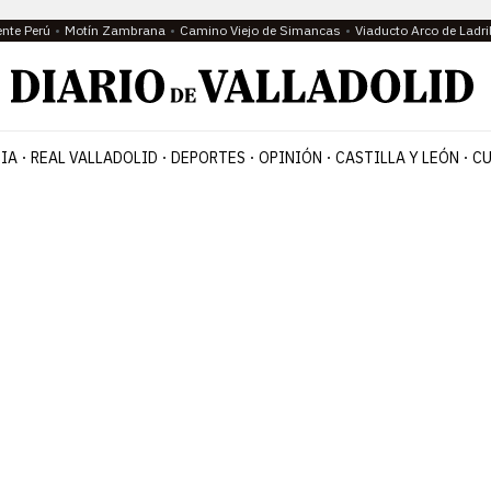
ente Perú
Motín Zambrana
Camino Viejo de Simancas
Viaducto Arco de Ladri
IA
REAL VALLADOLID
DEPORTES
OPINIÓN
CASTILLA Y LEÓN
CU