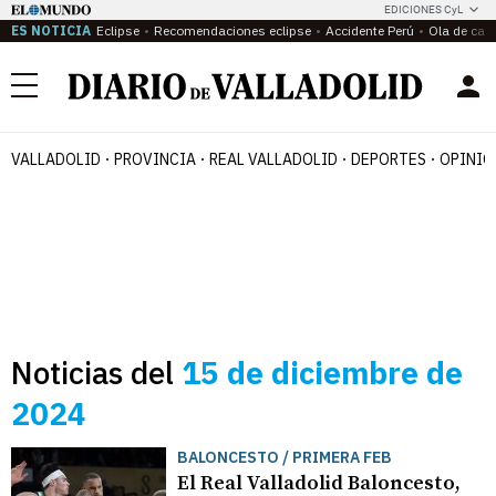
EDICIONES CyL
ES NOTICIA
Eclipse
Recomendaciones eclipse
Accidente Perú
Ola de calo
Menú
VALLADOLID
PROVINCIA
REAL VALLADOLID
DEPORTES
OPINIÓ
Noticias del
15 de diciembre de
2024
BALONCESTO / PRIMERA FEB
El Real Valladolid Baloncesto,