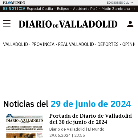
EDICIONES CyL
ES NOTICIA
Especial Cecilia
Eclipse
Accidente Perú
Motín Zambrana
Ca
Menú
VALLADOLID
PROVINCIA
REAL VALLADOLID
DEPORTES
OPINIÓ
Noticias del
29 de junio de 2024
Portada de Diario de Valladolid
del 30 de junio de 2024
Diario de Valladolid | El Mundo
29.06.2024 | 23:55