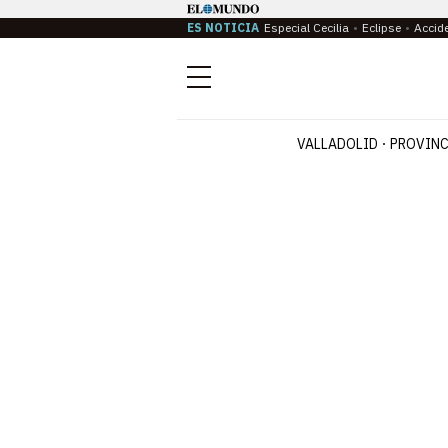
ES NOTICIA
Especial Cecilia
Eclipse
Accid
Menú
VALLADOLID
PROVINC