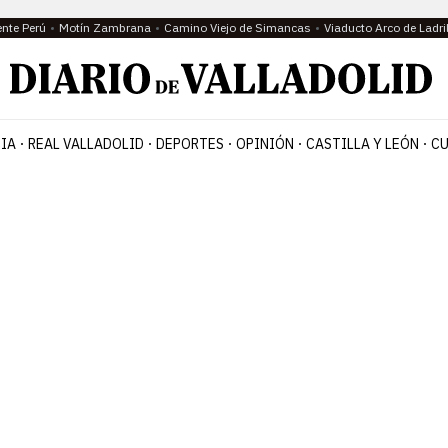
ente Perú
Motín Zambrana
Camino Viejo de Simancas
Viaducto Arco de Ladri
IA
REAL VALLADOLID
DEPORTES
OPINIÓN
CASTILLA Y LEÓN
CU