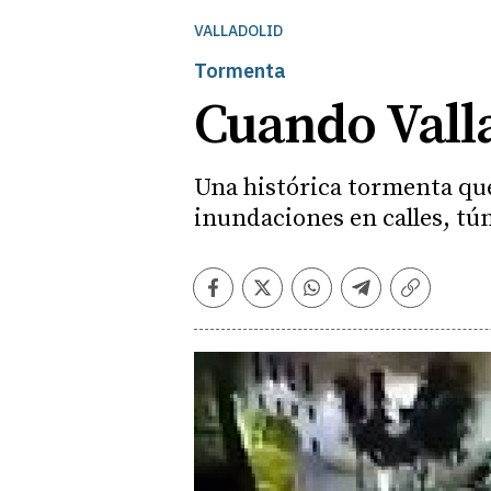
VALLADOLID
Tormenta
Cuando Valla
Una histórica tormenta que
inundaciones en calles, tún
Facebook
Twitter
Whatsapp
Telegram
Copiar
enlace