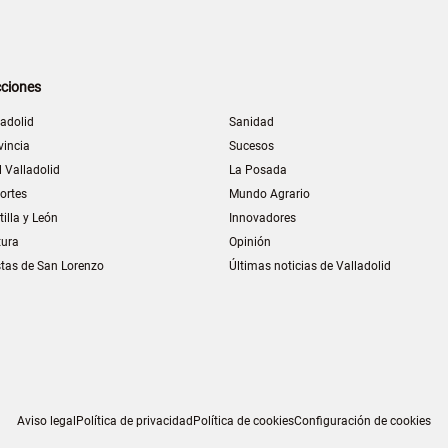
ciones
ladolid
Sanidad
vincia
Sucesos
l Valladolid
La Posada
ortes
Mundo Agrario
tilla y León
Innovadores
tura
Opinión
stas de San Lorenzo
Últimas noticias de Valladolid
Aviso legal
Política de privacidad
Política de cookies
Configuración de cookies