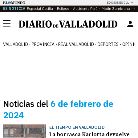
EDICIONES CyL
ES NOTICIA
Especial Cecilia
Eclipse
Accidente Perú
Motín Zambrana
Ca
Menú
VALLADOLID
PROVINCIA
REAL VALLADOLID
DEPORTES
OPINIÓ
Noticias del
6 de febrero de
2024
EL TIEMPO EN VALLADOLID
La borrasca Karlotta devuelve