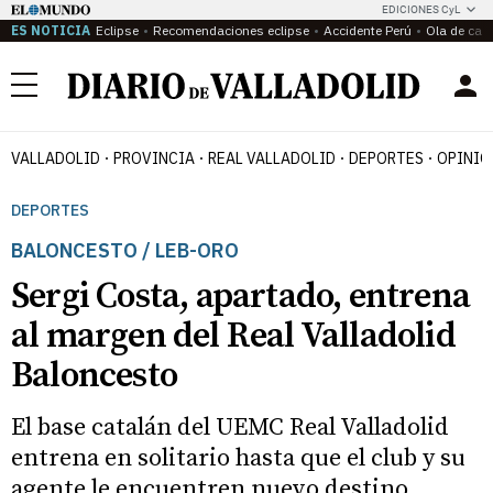
EDICIONES CyL
ES NOTICIA
Eclipse
Recomendaciones eclipse
Accidente Perú
Ola de calo
Menú
VALLADOLID
PROVINCIA
REAL VALLADOLID
DEPORTES
OPINIÓ
DEPORTES
BALONCESTO / LEB-ORO
Sergi Costa, apartado, entrena
al margen del Real Valladolid
Baloncesto
El base catalán del UEMC Real Valladolid
entrena en solitario hasta que el club y su
agente le encuentren nuevo destino