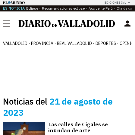
EDICIONES CyL
ES NOTICIA
Eclipse
Recomendaciones eclipse
Accidente Perú
Ola de calo
Menú
VALLADOLID
PROVINCIA
REAL VALLADOLID
DEPORTES
OPINIÓ
Noticias del
21 de agosto de
2023
Las calles de Cigales se
inundan de arte