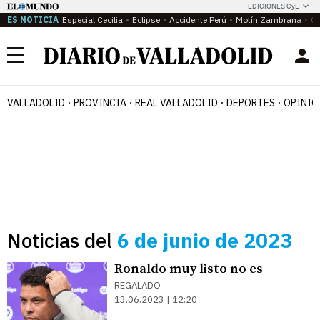
EDICIONES CyL
ES NOTICIA
Especial Cecilia
Eclipse
Accidente Perú
Motín Zambrana
Ca
Menú
VALLADOLID
PROVINCIA
REAL VALLADOLID
DEPORTES
OPINIÓ
Noticias del
6 de junio de 2023
Ronaldo muy listo no es
REGALADO
13.06.2023 | 12:20