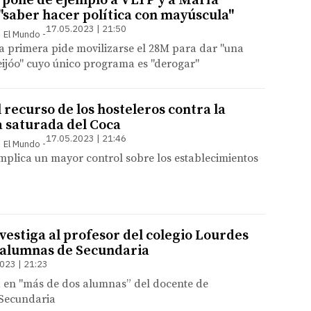
 pone de ejemplo a VLTP y a María
"saber hacer política con mayúscula"
17.05.2023 | 21:50
 | El Mundo
a primera pide movilizarse el 28M para dar "una
eijóo" cuyo único programa es "derogar"
recurso de los hosteleros contra la
a saturada del Coca
17.05.2023 | 21:46
 | El Mundo
mplica un mayor control sobre los establecimientos
nvestiga al profesor del colegio Lourdes
 alumnas de Secundaria
023 | 21:23
a en "más de dos alumnas” del docente de
Secundaria