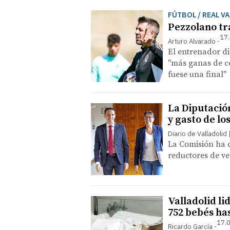
FÚTBOL / REAL V
Pezzolano tr
17.
Arturo Alvarado
El entrenador di
"más ganas de co
fuese una final"
La Diputación
y gasto de lo
Diario de Valladolid
La Comisión ha 
reductores de ve
Valladolid li
752 bebés ha
17.0
Ricardo García