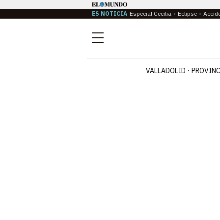
ES NOTICIA
Especial Cecilia
Eclipse
Accid
Menú
VALLADOLID
PROVINC