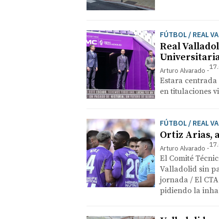
FÚTBOL / REAL V
Real Vallado
Universitari
17.
Arturo Alvarado
Estara centrada 
en titulaciones 
FÚTBOL / REAL V
Ortiz Arias, 
17.
Arturo Alvarado
El Comité Técnic
Valladolid sin p
jornada / El CTA
pidiendo la inha