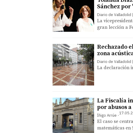
Yolanda Díaz
Sánchez por 
Diario de Valladolid
La vicepresident
gran lección a F
Rechazado el 
zona acústic
Diario de Valladolid
La declaración i
La Fiscalía i
por abusos a
17.05.2
Íñigo Arrúe
El caso se centr
matemáticas en 