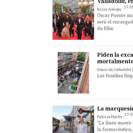
Valladolid, e
17.0
Rocio Arévalo
Óscar Puente mos
será el encargad
du Film
Piden la exca
mortalmente 
Diario de Valladolid
Las familias lle
La marquesin
17.0
Patricia Martín
"La línea muere e
la farmacéutica, 