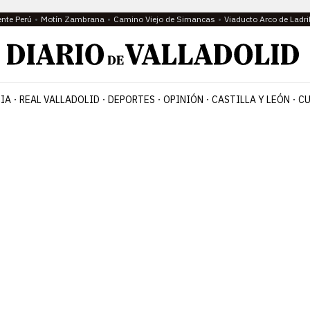
ente Perú
Motín Zambrana
Camino Viejo de Simancas
Viaducto Arco de Ladri
IA
REAL VALLADOLID
DEPORTES
OPINIÓN
CASTILLA Y LEÓN
CU