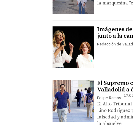
la marquesina "c
Imágenes del
junto a la c
Redacción de Vallad
El Supremo c
Valladolid a 
17.0
Felipe Ramos
El Alto Tribunal
Lino Rodríguez p
falsedad y admin
la absuelve