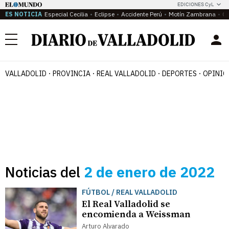
EDICIONES CyL
ES NOTICIA
Especial Cecilia
Eclipse
Accidente Perú
Motín Zambrana
Ca
Menú
VALLADOLID
PROVINCIA
REAL VALLADOLID
DEPORTES
OPINIÓ
Noticias del
2 de enero de 2022
FÚTBOL / REAL VALLADOLID
El Real Valladolid se
encomienda a Weissman
Arturo Alvarado