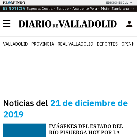
EDICIONES CyL
ES NOTICIA
Especial Cecilia
Eclipse
Accidente Perú
Motín Zambrana
Ca
Menú
VALLADOLID
PROVINCIA
REAL VALLADOLID
DEPORTES
OPINIÓ
Noticias del
21 de diciembre de
2019
IMÁGENES DEL ESTADO DEL
RÍO PISUERGA HOY POR LA