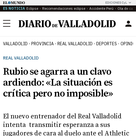
EDICIONES CyL
ES NOTICIA
Eclipse
Recomendaciones eclipse
Accidente Perú
Ola de calo
Menú
VALLADOLID
PROVINCIA
REAL VALLADOLID
DEPORTES
OPINIÓ
REAL VALLADOLID
Rubio se agarra a un clavo
ardiendo: «La situación es
crítica pero no imposible»
El nuevo entrenador del Real Valladolid
intenta transmitir esperanza a sus
jugadores de cara al duelo ante el Athletic