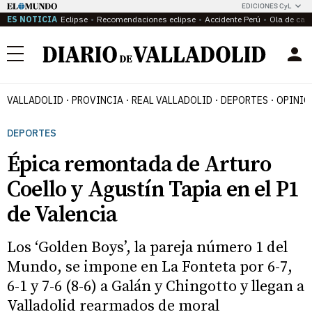
EDICIONES CyL
ES NOTICIA
Eclipse
Recomendaciones eclipse
Accidente Perú
Ola de calo
Menú
VALLADOLID
PROVINCIA
REAL VALLADOLID
DEPORTES
OPINIÓ
DEPORTES
Épica remontada de Arturo
Coello y Agustín Tapia en el P1
de Valencia
Los ‘Golden Boys’, la pareja número 1 del
Mundo, se impone en La Fonteta por 6-7,
6-1 y 7-6 (8-6) a Galán y Chingotto y llegan a
Valladolid rearmados de moral