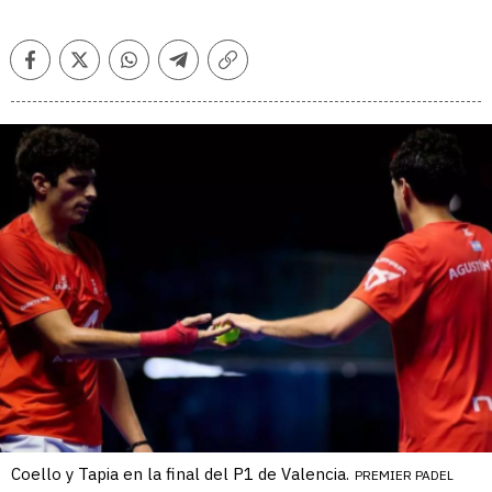
Facebook
Twitter
Whatsapp
Telegram
Copiar
enlace
Coello y Tapia en la final del P1 de Valencia.
PREMIER PADEL