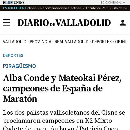
EDICIONES CyL
ES NOTICIA
Eclipse
Recomendaciones eclipse
Accidente Perú
Ola de calo
Menú
VALLADOLID
PROVINCIA
REAL VALLADOLID
DEPORTES
OPINIÓ
DEPORTES
PIRAGÜISMO
Alba Conde y Mateokai Pérez,
campeones de España de
Maratón
Los dos palistas vallisoletanos del Cisne se
proclamaron campeones en K2 Mixto
Cadete de maratón largo / Patricia Coco