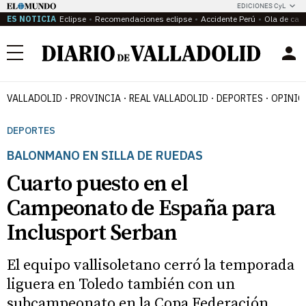
EDICIONES CyL
ES NOTICIA
Eclipse
Recomendaciones eclipse
Accidente Perú
Ola de calo
Menú
VALLADOLID
PROVINCIA
REAL VALLADOLID
DEPORTES
OPINIÓ
DEPORTES
BALONMANO EN SILLA DE RUEDAS
Cuarto puesto en el
Campeonato de España para
Inclusport Serban
El equipo vallisoletano cerró la temporada
liguera en Toledo también con un
subcampeonato en la Copa Federación