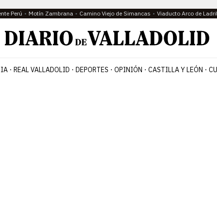
ente Perú
Motín Zambrana
Camino Viejo de Simancas
Viaducto Arco de Ladri
IA
REAL VALLADOLID
DEPORTES
OPINIÓN
CASTILLA Y LEÓN
CU