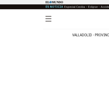
ES NOTICIA
Especial Cecilia
Eclipse
Accid
Menú
VALLADOLID
PROVINC