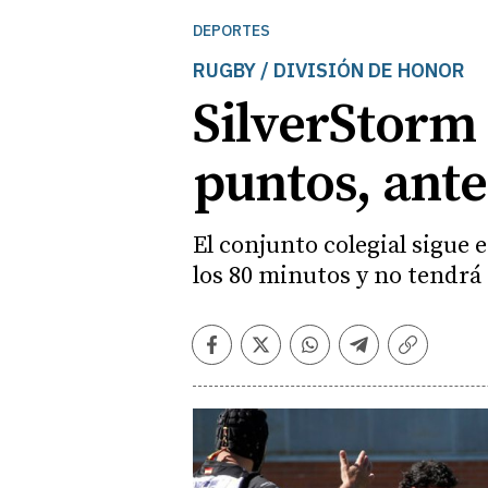
DEPORTES
RUGBY / DIVISIÓN DE HONOR
SilverStorm 
puntos, ant
El conjunto colegial sigue 
los 80 minutos y no tendrá 
Facebook
Twitter
Whatsapp
Telegram
Copiar
enlace